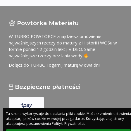
Powtórka Materiału
W TURBO POWTÓRCE znajdziesz omówienie
najważniejszych rzeczy do matury z Historii i WOSu w
formie ponad 12 godzin lekcji VIDEO. Same
najważniejsze rzeczy bez lania wody
Dołącz do TURBO i ogarnij maturę w dwa dni!
Bezpieczne płatności
Ta strona wykorzystuje do działania pliki cookie. Możesz zmienić ustawienia
akceptacji plików cookie w swojej przeglądarce. Korzystając z tej strony
akceptujesz postanowienia Polityki Prywatności.